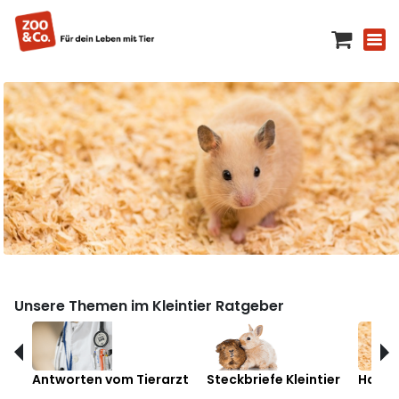
Unsere Themen im Kleintier Ratgeber
Antworten vom Tierarzt
Steckbriefe Kleintier
Hamst