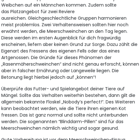
Weibchen auf ein Männchen kommen. Zudem sollte
das Platzangebot für zwei Reviere
ausreichen. Gleichgeschlechtliche Gruppen harmonieren
meist problemlos. Zwei Verhaltensweisen sollten hier noch
erwähnt werden, die Meerschweinchen an den Tag legen.
Diese werden im ersten Augenblick für dich fragwürdig
erscheinen, liefern aber keinen Grund zur Sorge. Dazu zählt die
Eigenart des Fressens des eigenen Fells oder das eines
Artgenossen. Die Gründe für dieses Phänomen der
„Rasenmäherschweinchen“ sind nicht genau erforscht, können
aber in falscher Ernährung oder Langeweile liegen. Die
Betonung liegt hierbei jedoch auf „können“!
Überprüfe das Futter- und Spielangebot deiner Tiere auf
Mängel. Sollte das Verhalten weiterhin bestehen, dann gilt die
allgemein bekannte Floskel „Nobody’s perfect!“. Des Weiteren
kann beobachtet werden, wie die Tiere ihren eigenen Kot
fressen. Das ist ganz normal und sollte nicht unterbunden
werden. Die sogenannten “Blinddarm-Pillen” sind für das
Meerschweinchen nämlich wichtig und sogar gesund.
Gute Vorbereitung ist vor dem Meerschweinchen-Einzug