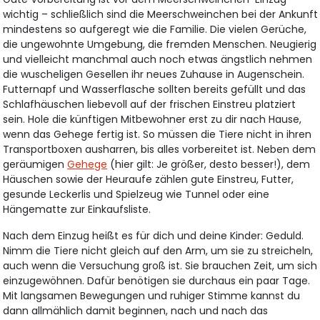
wichtig – schließlich sind die Meerschweinchen bei der Ankunft
mindestens so aufgeregt wie die Familie. Die vielen Gerüche,
die ungewohnte Umgebung, die fremden Menschen. Neugierig
und vielleicht manchmal auch noch etwas ängstlich nehmen
die wuscheligen Gesellen ihr neues Zuhause in Augenschein.
Futternapf und Wasserflasche sollten bereits gefüllt und das
Schlafhäuschen liebevoll auf der frischen Einstreu platziert
sein. Hole die künftigen Mitbewohner erst zu dir nach Hause,
wenn das Gehege fertig ist. So müssen die Tiere nicht in ihren
Transportboxen ausharren, bis alles vorbereitet ist. Neben dem
geräumigen
Gehege
(hier gilt: Je größer, desto besser!), dem
Häuschen sowie der Heuraufe zählen gute Einstreu, Futter,
gesunde Leckerlis und Spielzeug wie Tunnel oder eine
Hängematte zur Einkaufsliste.
Nach dem Einzug heißt es für dich und deine Kinder: Geduld.
Nimm die Tiere nicht gleich auf den Arm, um sie zu streicheln,
auch wenn die Versuchung groß ist. Sie brauchen Zeit, um sich
einzugewöhnen. Dafür benötigen sie durchaus ein paar Tage.
Mit langsamen Bewegungen und ruhiger Stimme kannst du
dann allmählich damit beginnen, nach und nach das