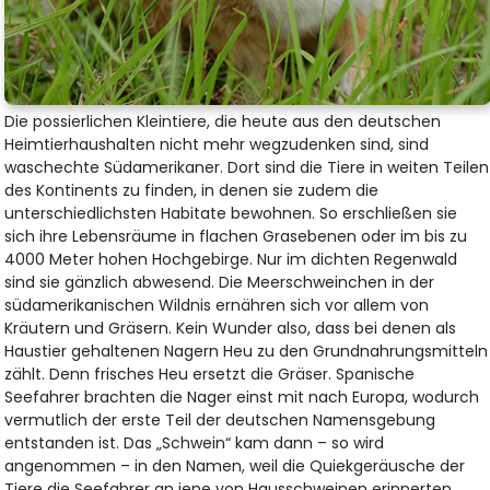
Die possierlichen Kleintiere, die heute aus den deutschen
Heimtierhaushalten nicht mehr wegzudenken sind, sind
waschechte Südamerikaner. Dort sind die Tiere in weiten Teilen
des Kontinents zu finden, in denen sie zudem die
unterschiedlichsten Habitate bewohnen. So erschließen sie
sich ihre Lebensräume in flachen Grasebenen oder im bis zu
4000 Meter hohen Hochgebirge. Nur im dichten Regenwald
sind sie gänzlich abwesend. Die Meerschweinchen in der
südamerikanischen Wildnis ernähren sich vor allem von
Kräutern und Gräsern. Kein Wunder also, dass bei denen als
Haustier gehaltenen Nagern Heu zu den Grundnahrungsmitteln
zählt. Denn frisches Heu ersetzt die Gräser. Spanische
Seefahrer brachten die Nager einst mit nach Europa, wodurch
vermutlich der erste Teil der deutschen Namensgebung
entstanden ist. Das „Schwein“ kam dann – so wird
angenommen – in den Namen, weil die Quiekgeräusche der
Tiere die Seefahrer an jene von Hausschweinen erinnerten.