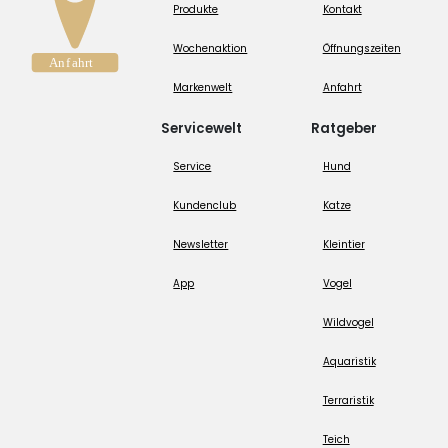
Produkte
Kontakt
Wochenaktion
Öffnungszeiten
Markenwelt
Anfahrt
Servicewelt
Ratgeber
Service
Hund
Kundenclub
Katze
Newsletter
Kleintier
App
Vogel
Wildvogel
Aquaristik
Terraristik
Teich