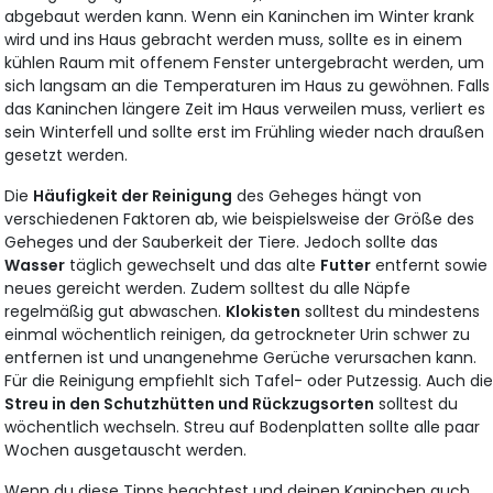
abgebaut werden kann. Wenn ein Kaninchen im Winter krank
wird und ins Haus gebracht werden muss, sollte es in einem
kühlen Raum mit offenem Fenster untergebracht werden, um
sich langsam an die Temperaturen im Haus zu gewöhnen. Falls
das Kaninchen längere Zeit im Haus verweilen muss, verliert es
sein Winterfell und sollte erst im Frühling wieder nach draußen
gesetzt werden.
Die
Häufigkeit der Reinigung
des Geheges hängt von
verschiedenen Faktoren ab, wie beispielsweise der Größe des
Geheges und der Sauberkeit der Tiere. Jedoch sollte das
Wasser
täglich gewechselt und das alte
Futter
entfernt sowie
neues gereicht werden. Zudem solltest du alle Näpfe
regelmäßig gut abwaschen.
Klokisten
solltest du mindestens
einmal wöchentlich reinigen, da getrockneter Urin schwer zu
entfernen ist und unangenehme Gerüche verursachen kann.
Für die Reinigung empfiehlt sich Tafel- oder Putzessig. Auch di
Streu in den Schutzhütten und Rückzugsorten
solltest du
wöchentlich wechseln. Streu auf Bodenplatten sollte alle paar
Wochen ausgetauscht werden.
Wenn du diese Tipps beachtest und deinen Kaninchen auch