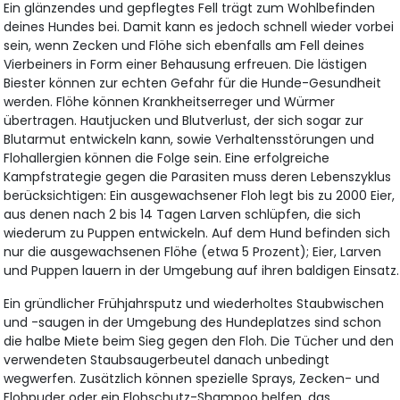
Ein glänzendes und gepflegtes Fell trägt zum Wohlbefinden
deines Hundes bei. Damit kann es jedoch schnell wieder vorbei
sein, wenn Zecken und Flöhe sich ebenfalls am Fell deines
Vierbeiners in Form einer Behausung erfreuen. Die lästigen
Biester können zur echten Gefahr für die Hunde-Gesundheit
werden. Flöhe können Krankheitserreger und Würmer
übertragen. Hautjucken und Blutverlust, der sich sogar zur
Blutarmut entwickeln kann, sowie Verhaltensstörungen und
Flohallergien können die Folge sein. Eine erfolgreiche
Kampfstrategie gegen die Parasiten muss deren Lebenszyklus
berücksichtigen: Ein ausgewachsener Floh legt bis zu 2000 Eier,
aus denen nach 2 bis 14 Tagen Larven schlüpfen, die sich
wiederum zu Puppen entwickeln. Auf dem Hund befinden sich
nur die ausgewachsenen Flöhe (etwa 5 Prozent); Eier, Larven
und Puppen lauern in der Umgebung auf ihren baldigen Einsatz.
Ein gründlicher Frühjahrsputz und wiederholtes Staubwischen
und -saugen in der Umgebung des Hundeplatzes sind schon
die halbe Miete beim Sieg gegen den Floh. Die Tücher und den
verwendeten Staubsaugerbeutel danach unbedingt
wegwerfen. Zusätzlich können spezielle Sprays, Zecken- und
Flohpuder oder ein Flohschutz-Shampoo helfen, das