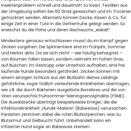
Insektenproblem schnell und dauerhaft zu lösen. Textilien aus
der Umgebung sollten bei 60 Grad gewaschen und im Trockne
getrocknet werden. Alternativ können Decke, Kissen & Co. für
einige Zeit in einer Tüte in die Gefriertruhe gelegt werden. So
erwischst du die Flöhe und deren Nachwuchs „eiskalt“.
Mindestens genauso entschlossen musst du im Kampf gegen
Zecken vorgehen. Die Spinnentiere sind im Frühjahr, Sommer
und Herbst aktiv. Da sie sich nicht – wie häufig behauptet –
von Bäumen fallen lassen, sondern vielmehr im hohen Gras,
auf Büschen, im Gestrüpp oder Unterholz aufhalten, sind frei
laufende Hunde besonders gefährdet. Zecken können mit
einem einzigen Schluck aus der Blutbahn deines Lieblings
gefährliche, sogar tödlich verlaufende Krankheiten übertragen,
wie z.B. die durch Bakterien ausgelöste Borreliose und die von
Viren verursachte Frühsommer-Meningoenzephalitis (FSME).
Die Auwaldzecke überträgt beispielsweise Erreger, die die
Infektionskrankheit „Hunde-Malaria“ (Babesiose) verursachen.
Parasiten zerstören dabei die roten Blutkörperchen, was zu
Blutarmut und Gelbsucht führt. Unbehandelt kann ein
infizierter Hund sogar an Babesiose sterben.