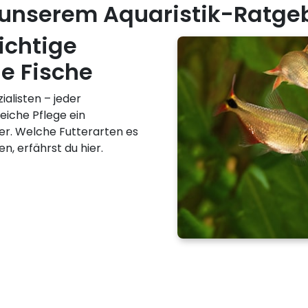
 unserem Aquaristik-Ratge
ichtige
ne Fische
alisten – jeder
reiche Pflege ein
er. Welche Futterarten es
en, erfährst du hier.