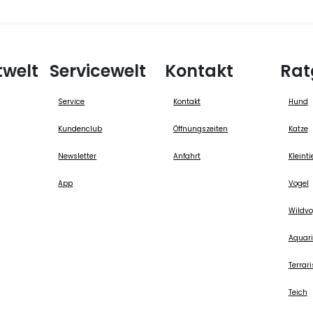
twelt
Servicewelt
Kontakt
Rat
Service
Kontakt
Hund
Kundenclub
Öffnungszeiten
Katze
Newsletter
Anfahrt
Kleinti
App
Vogel
Wildvo
Aquari
Terrari
Teich