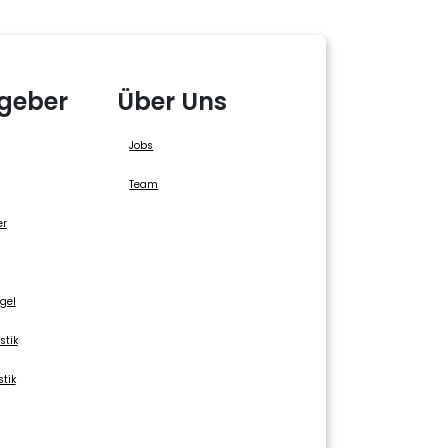
geber
Über Uns
Jobs
Team
er
gel
stik
stik