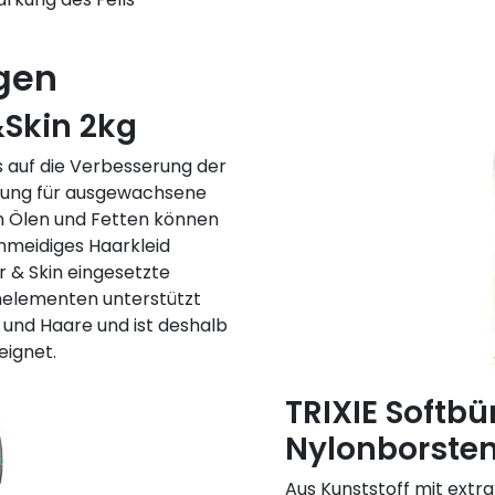
gen
&Skin 2kg
s auf die Verbesserung der
hrung für ausgewachsene
en Ölen und Fetten können
hmeidiges Haarkleid
ir & Skin eingesetzte
nelementen unterstützt
t und Haare und ist deshalb
eignet.
TRIXIE Softbü
Nylonborste
Aus Kunststoff mit extr