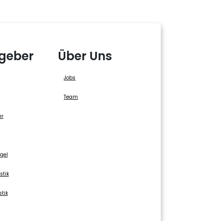
geber
Über Uns
Jobs
Team
er
gel
stik
stik