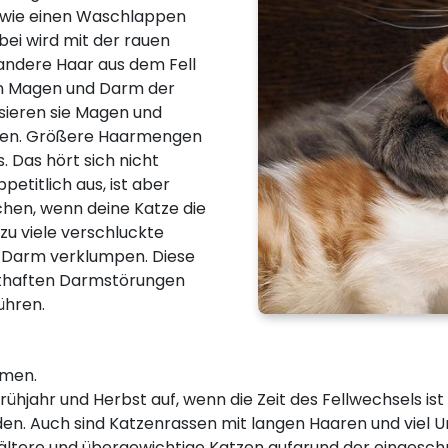
ge wie einen Waschlappen
bei wird mit der rauen
andere Haar aus dem Fell
den Magen und Darm der
ssieren sie Magen und
den. Größere Haarmengen
. Das hört sich nicht
etitlich aus, ist aber
chen, wenn deine Katze die
zu viele verschluckte
 Darm verklumpen. Diese
sthaften Darmstörungen
ühren.
omen.
rühjahr und Herbst auf, wenn die Zeit des Fellwechsels is
Auch sind Katzenrassen mit langen Haaren und viel Unt
ältere und übergewichtige Katzen aufgrund der eingesch