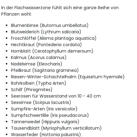
In der Flachwasserzone fühlt sich eine ganze Reihe von
Pflanzen wohl:
Blumenbinse (Butomus umbellatus)
Blutweiderich (Lythrum salicaria)
Froschlöffel (Alisma plantago aquatica)
Hechtkraut (Pontederia cordata)
Hornblatt (Ceratophyllum demersum)
Kalmus (Acorus calamus)
Nadelsimse (Eleocharis)
Pfeilkraut (Sagittaria graminea)
Riesen-Winter-Schachtelhalm (Equisetum hyemale)
Rohrkolben (Typha Arten)
Schilf (Phragmites)
Seerosen für Wasserstand von 10 - 40 cm
Seesimse (Scirpus lacustris)
Sumpfiris-Arten (Iris versicolor)
Sumpfschwertlilie (Iris pseudacorus)
Tannenwedel (Hippuris vulgaris)
Tausendblatt (Myriophyllum verticillatum)
Wasserfeder (Hottonia palustris)